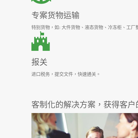
专案货物运输
特别货物，如: 大件货物、液态货物、冷冻柜、工厂整
报关
进口税务，提交文件，快速通关。
客制化的解决方案，获得客户