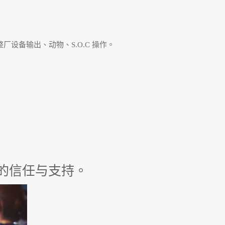
厂设备输出、动物、S.O.C 操作。
的信任与支持。