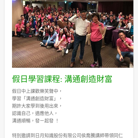
假日學習課程: 溝通創造財富
假日中上課歡樂笑聲中，
學習「溝通創造財富」，
期許大家學到後用出來，
認識自己，適應他人，
溝通順暢，發ㄧ起發 ！
特別邀請到日月知識股份有限公司侯喬騰講師帶領同仁