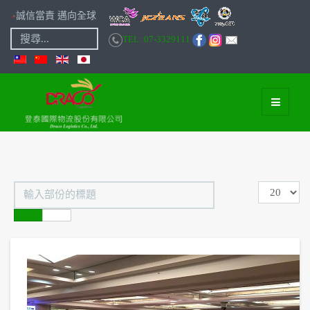
誠信當責 邁向全球
搜
TEL: 07-3329111
尋...
輸
顯
入
示
部
數
份
目
的
標
題