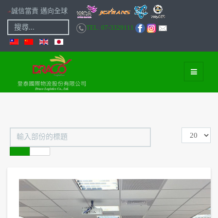
誠信當責 邁向全球
搜
TEL: 07-3329111
尋...
輸
顯
入
示
部
數
份
目
的
標
題