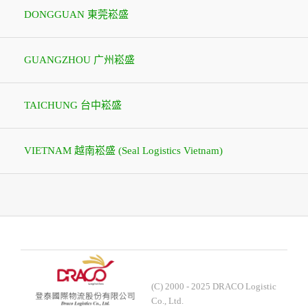
DONGGUAN 東莞崧盛
GUANGZHOU 广州崧盛
TAICHUNG 台中崧盛
VIETNAM 越南崧盛 (Seal Logistics Vietnam)
(C) 2000 - 2025 DRACO Logistic
Co., Ltd.