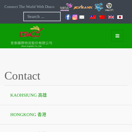
Connect The World With Draco
Search
...
Contact
KAOHSIUNG 高雄
HONGKONG 香港